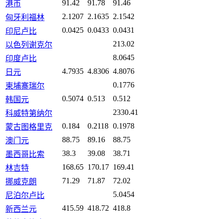
91.42
91.78
91.46
港币
2.1207
2.1635
2.1542
匈牙利福林
0.0425
0.0433
0.0431
印尼卢比
213.02
以色列谢克尔
8.0645
印度卢比
4.7935
4.8306
4.8076
日元
0.1776
柬埔寨瑞尔
0.5074
0.513
0.512
韩国元
2330.41
科威特第纳尔
0.184
0.2118
0.1978
蒙古图格里克
88.75
89.16
88.75
澳门元
38.3
39.08
38.71
墨西哥比索
168.65
170.17
169.41
林吉特
71.29
71.87
72.02
挪威克朗
5.0454
尼泊尔卢比
415.59
418.72
418.8
新西兰元