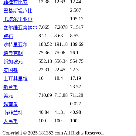
12.38
12.63
12.44
菲律宾比索
2.507
巴基斯坦卢比
195.17
卡塔尔里亚尔
7.065
7.2078
7.1517
塞尔维亚第纳尔
8.21
8.63
8.55
卢布
188.52
191.18
189.69
沙特里亚尔
75.36
75.96
76.1
瑞典克朗
552.18
556.34
554.75
新加坡元
22.31
22.45
22.3
泰国铢
16
18.4
17.19
土耳其里拉
23.57
新台币
710.89
713.88
711.28
美元
0.027
越南盾
40.84
41.31
40.98
南非兰特
100
100
100
人民币
Copyright © 2025 181353.com All Rights Reserved.