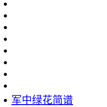
军中绿花简谱