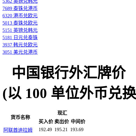
5362 英镑兑韩元
7689 泰铢兑港币
6320 港币兑欧元
5013 泰铢兑欧元
5151 英镑兑韩元
5181 日元兑泰铢
3937 韩元兑欧元
3051 美元兑港币
中国银行外汇牌价
(以 100 单位外币兑换人民
现汇
货币名称
买入价
卖出价
中间价
192.49
195.21
193.69
阿联酋迪拉姆