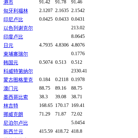
91.42
91.78
91.46
港币
2.1207
2.1635
2.1542
匈牙利福林
0.0425
0.0433
0.0431
印尼卢比
213.02
以色列谢克尔
8.0645
印度卢比
4.7935
4.8306
4.8076
日元
0.1776
柬埔寨瑞尔
0.5074
0.513
0.512
韩国元
2330.41
科威特第纳尔
0.184
0.2118
0.1978
蒙古图格里克
88.75
89.16
88.75
澳门元
38.3
39.08
38.71
墨西哥比索
168.65
170.17
169.41
林吉特
71.29
71.87
72.02
挪威克朗
5.0454
尼泊尔卢比
415.59
418.72
418.8
新西兰元