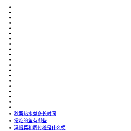
秋葵热水煮多长时间
常吃的鱼有哪些
冯提莫和周传雄是什么梗