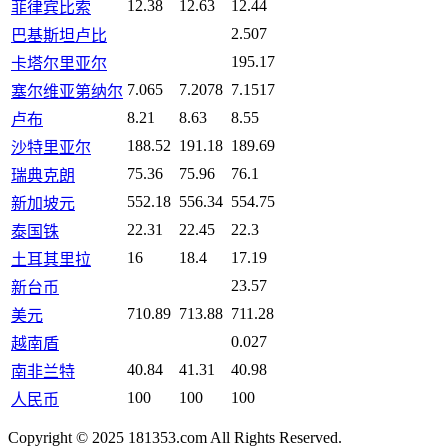
12.38
12.63
12.44
菲律宾比索
2.507
巴基斯坦卢比
195.17
卡塔尔里亚尔
7.065
7.2078
7.1517
塞尔维亚第纳尔
8.21
8.63
8.55
卢布
188.52
191.18
189.69
沙特里亚尔
75.36
75.96
76.1
瑞典克朗
552.18
556.34
554.75
新加坡元
22.31
22.45
22.3
泰国铢
16
18.4
17.19
土耳其里拉
23.57
新台币
710.89
713.88
711.28
美元
0.027
越南盾
40.84
41.31
40.98
南非兰特
100
100
100
人民币
Copyright © 2025 181353.com All Rights Reserved.