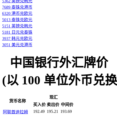
5362 英镑兑韩元
7689 泰铢兑港币
6320 港币兑欧元
5013 泰铢兑欧元
5151 英镑兑韩元
5181 日元兑泰铢
3937 韩元兑欧元
3051 美元兑港币
中国银行外汇牌价
(以 100 单位外币兑换人民
现汇
货币名称
买入价
卖出价
中间价
192.49
195.21
193.69
阿联酋迪拉姆