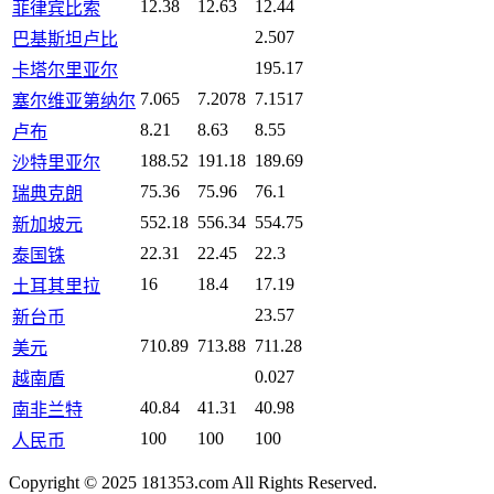
12.38
12.63
12.44
菲律宾比索
2.507
巴基斯坦卢比
195.17
卡塔尔里亚尔
7.065
7.2078
7.1517
塞尔维亚第纳尔
8.21
8.63
8.55
卢布
188.52
191.18
189.69
沙特里亚尔
75.36
75.96
76.1
瑞典克朗
552.18
556.34
554.75
新加坡元
22.31
22.45
22.3
泰国铢
16
18.4
17.19
土耳其里拉
23.57
新台币
710.89
713.88
711.28
美元
0.027
越南盾
40.84
41.31
40.98
南非兰特
100
100
100
人民币
Copyright © 2025 181353.com All Rights Reserved.