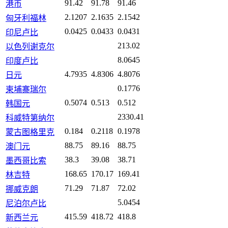
91.42
91.78
91.46
港币
2.1207
2.1635
2.1542
匈牙利福林
0.0425
0.0433
0.0431
印尼卢比
213.02
以色列谢克尔
8.0645
印度卢比
4.7935
4.8306
4.8076
日元
0.1776
柬埔寨瑞尔
0.5074
0.513
0.512
韩国元
2330.41
科威特第纳尔
0.184
0.2118
0.1978
蒙古图格里克
88.75
89.16
88.75
澳门元
38.3
39.08
38.71
墨西哥比索
168.65
170.17
169.41
林吉特
71.29
71.87
72.02
挪威克朗
5.0454
尼泊尔卢比
415.59
418.72
418.8
新西兰元