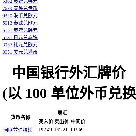
5362 英镑兑韩元
7689 泰铢兑港币
6320 港币兑欧元
5013 泰铢兑欧元
5151 英镑兑韩元
5181 日元兑泰铢
3937 韩元兑欧元
3051 美元兑港币
中国银行外汇牌价
(以 100 单位外币兑换人民
现汇
货币名称
买入价
卖出价
中间价
192.49
195.21
193.69
阿联酋迪拉姆