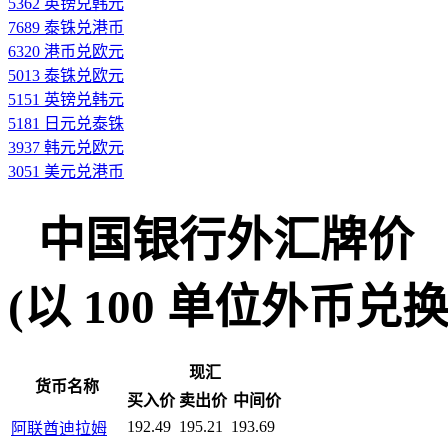
5362 英镑兑韩元
7689 泰铢兑港币
6320 港币兑欧元
5013 泰铢兑欧元
5151 英镑兑韩元
5181 日元兑泰铢
3937 韩元兑欧元
3051 美元兑港币
中国银行外汇牌价
(以 100 单位外币兑换人民
现汇
货币名称
买入价
卖出价
中间价
192.49
195.21
193.69
阿联酋迪拉姆